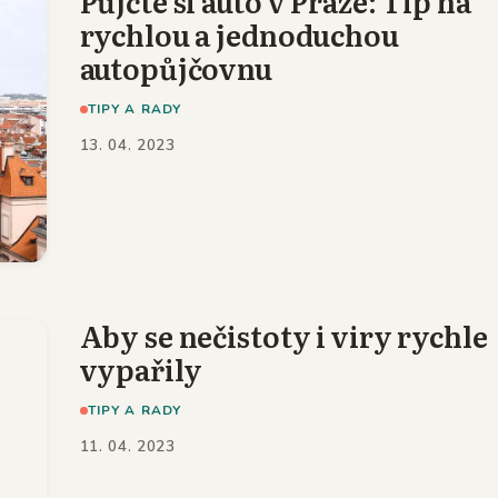
Půjčte si auto v Praze: Tip na
rychlou a jednoduchou
autopůjčovnu
TIPY A RADY
13. 04. 2023
Aby se nečistoty i viry rychle
vypařily
TIPY A RADY
11. 04. 2023