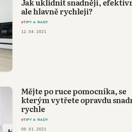
Jak uklidnit snadněji, efektiv
ale hlavně rychleji?
TIPY A RADY
12. 04. 2021
Mějte po ruce pomocníka, se
kterým vytřete opravdu snad
rychle
TIPY A RADY
09. 01. 2021