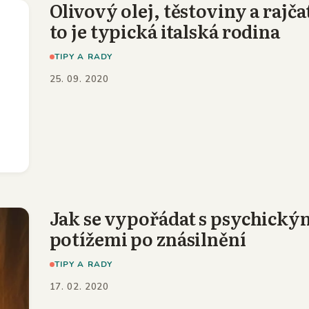
Olivový olej, těstoviny a rajča
to je typická italská rodina
TIPY A RADY
25. 09. 2020
Jak se vypořádat s psychický
potížemi po znásilnění
TIPY A RADY
17. 02. 2020