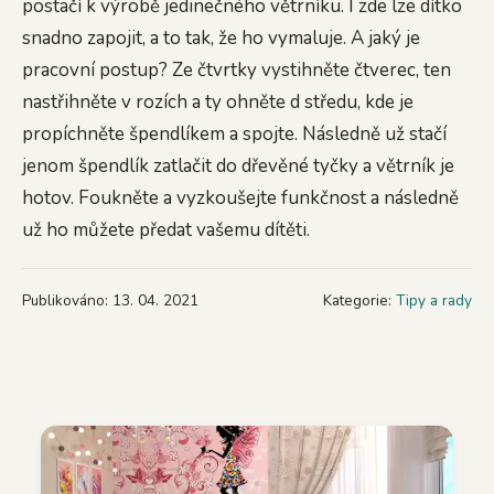
postačí k výrobě jedinečného větrníku. I zde lze dítko
snadno zapojit, a to tak, že ho vymaluje. A jaký je
pracovní postup? Ze čtvrtky vystihněte čtverec, ten
nastřihněte v rozích a ty ohněte d středu, kde je
propíchněte špendlíkem a spojte. Následně už stačí
jenom špendlík zatlačit do dřevěné tyčky a větrník je
hotov. Foukněte a vyzkoušejte funkčnost a následně
už ho můžete předat vašemu dítěti.
Publikováno: 13. 04. 2021
Kategorie:
Tipy a rady