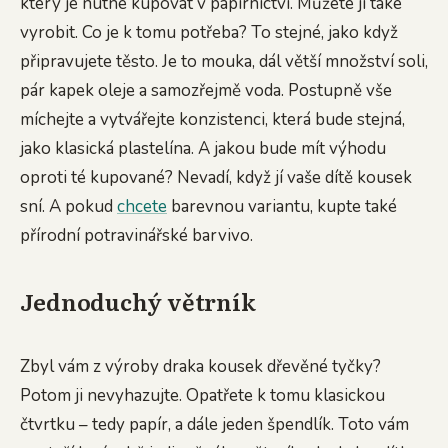
který je nutné kupovat v papírnictví. Můžete ji také
vyrobit. Co je k tomu potřeba? To stejné, jako když
připravujete těsto. Je to mouka, dál větší množství soli,
pár kapek oleje a samozřejmě voda. Postupně vše
míchejte a vytvářejte konzistenci, která bude stejná,
jako klasická plastelína. A jakou bude mít výhodu
oproti té kupované? Nevadí, když jí vaše dítě kousek
sní. A pokud
chcete
barevnou variantu, kupte také
přírodní potravinářské barvivo.
Jednoduchý větrník
Zbyl vám z výroby draka kousek dřevěné tyčky?
Potom ji nevyhazujte. Opatřete k tomu klasickou
čtvrtku – tedy papír, a dále jeden špendlík. Toto vám