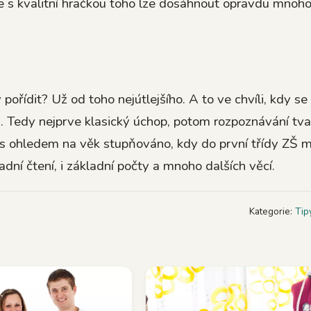
že s kvalitní hračkou toho lze dosáhnout opravdu mnoho
pořídit? Už od toho nejútlejšího. A to ve chvíli, kdy se
. Tedy nejprve klasický úchop, potom rozpoznávání tva
 s ohledem na věk stupňováno, kdy do první třídy ZŠ 
dní čtení, i základní počty a mnoho dalších věcí.
Kategorie:
Tip