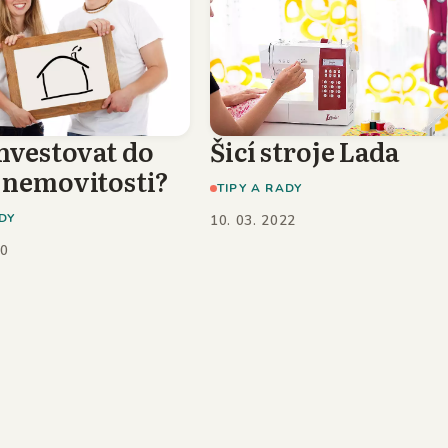
nvestovat do
Šicí stroje Lada
 nemovitosti?
TIPY A RADY
DY
10. 03. 2022
20