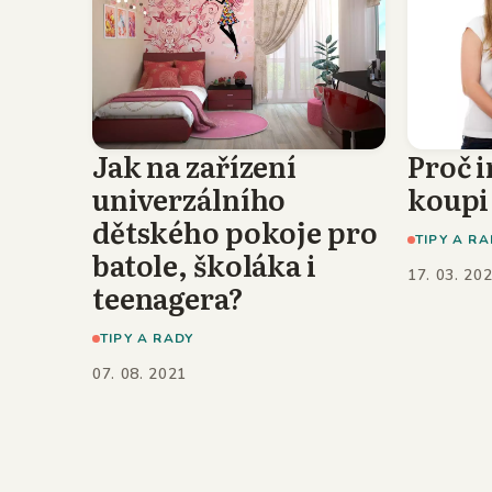
Jak na zařízení
Proč i
univerzálního
koupi
dětského pokoje pro
TIPY A RA
batole, školáka i
17. 03. 20
teenagera?
TIPY A RADY
07. 08. 2021