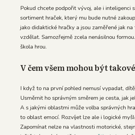
Pokud chcete podpořit vývoj, ale i inteligenci
sortiment hraček, který mu bude nutné zakoup
jako didaktické hračky a jsou zaměřené jak na 
vzdělat. Samozřejmě zcela nenásilnou formou. 
škola hrou.
V čem všem mohou být takové
I když to na první pohled nemusí vypadat, dít
Usměrnit ho správným směrem je cesta, jak jeh
A s jakými oblastmi může volba správných hrač
to oblast emocí. Rozvíjet lze ale i logické myšl
Zapomínat nelze na vlastnosti motorické, stej