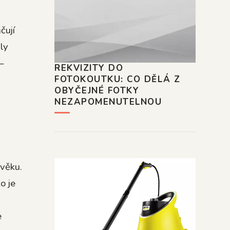
čují
ly
–
REKVIZITY DO
FOTOKOUTKU: CO DĚLÁ Z
OBYČEJNÉ FOTKY
NEZAPOMENUTELNOU
 věku.
o je
e