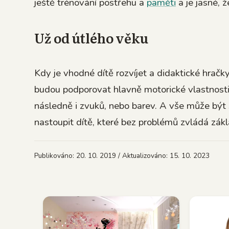
ještě trénování postřehu a
paměti
a je jasné, 
Už od útlého věku
Kdy je vhodné dítě rozvíjet a didaktické hračky 
budou podporovat hlavně motorické vlastnosti
následně i zvuků, nebo barev. A vše může být
nastoupit dítě, které bez problémů zvládá zákla
Publikováno: 20. 10. 2019 / Aktualizováno: 15. 10. 2023