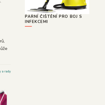
.
PARNÍ ČIŠTĚNÍ PRO BOJ S
INFEKCEMI
rů,
může
y a rady