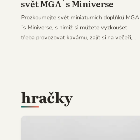
svět MGA´s Miniverse
Prozkoumejte svět miniaturních doplňků MGA
´s Miniverse, s nimiž si můžete vyzkoušet
třeba provozovat kavárnu, zajít si na večeři,...
hračky