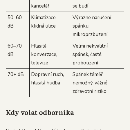
kancelář
se budí
50–60
Klimatizace,
Výrazné narušení
dB
klidná ulice
spánku,
mikroprzbuzení
60–70
Hlasitá
Velmi nekvalitní
dB
konverzace,
spánek, časté
televize
probouzení
70+ dB
Dopravní ruch,
Spánek téměř
hlasitá hudba
nemožný, vážné
zdravotní riziko
Kdy volat odborníka