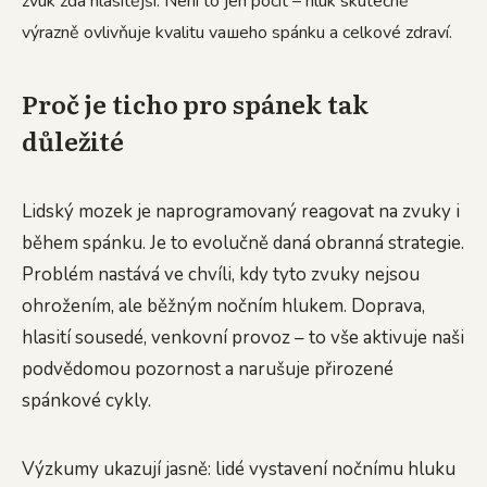
zvuk zdá hlasitější. Není to jen pocit – hluk skutečně
výrazně ovlivňuje kvalitu vашeho spánku a celkové zdraví.
Proč je ticho pro spánek tak
důležité
Lidský mozek je naprogramovaný reagovat na zvuky i
během spánku. Je to evolučně daná obranná strategie.
Problém nastává ve chvíli, kdy tyto zvuky nejsou
ohrožením, ale běžným nočním hlukem. Doprava,
hlasití sousedé, venkovní provoz – to vše aktivuje naši
podvědomou pozornost a narušuje přirozené
spánkové cykly.
Výzkumy ukazují jasně: lidé vystavení nočnímu hluku