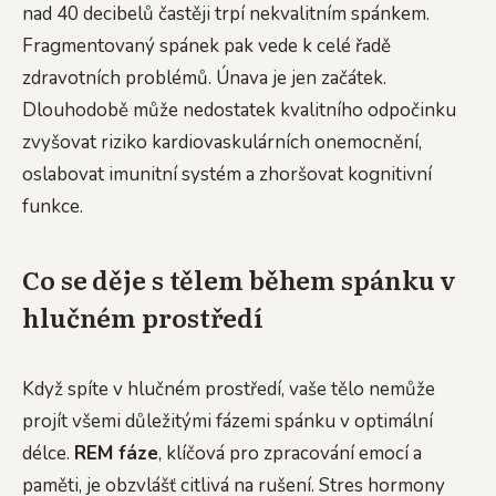
nad 40 decibelů častěji trpí nekvalitním spánkem.
Fragmentovaný spánek pak vede k celé řadě
zdravotních problémů. Únava je jen začátek.
Dlouhodobě může nedostatek kvalitního odpočinku
zvyšovat riziko kardiovaskulárních onemocnění,
oslabovat imunitní systém a zhoršovat kognitivní
funkce.
Co se děje s tělem během spánku v
hlučném prostředí
Když spíte v hlučném prostředí, vaše tělo nemůže
projít všemi důležitými fázemi spánku v optimální
délce.
REM fáze
, klíčová pro zpracování emocí a
paměti, je obzvlášť citlivá na rušení. Stres hormony