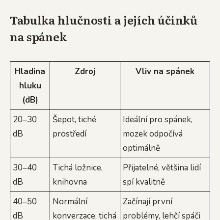
Tabulka hlučnosti a jejích účinků
na spánek
Hladina
Zdroj
Vliv na spánek
hluku
(dB)
20–30
Šepot, tiché
Ideální pro spánek,
dB
prostředí
mozek odpočívá
optimálně
30–40
Tichá ložnice,
Přijatelné, většina lidí
dB
knihovna
spí kvalitně
40–50
Normální
Začínají první
dB
konverzace, tichá
problémy, lehčí spáči