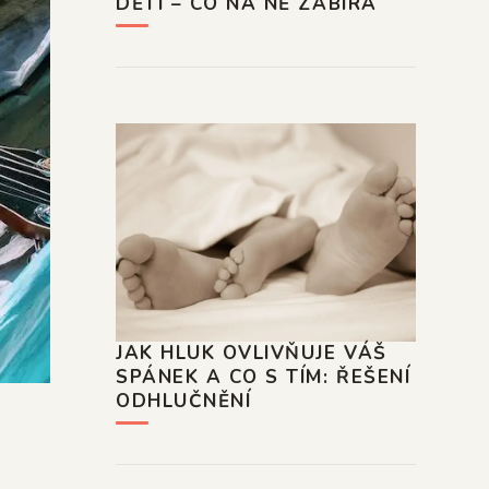
DĚTÍ – CO NA NĚ ZABÍRÁ
JAK HLUK OVLIVŇUJE VÁŠ
SPÁNEK A CO S TÍM: ŘEŠENÍ
ODHLUČNĚNÍ