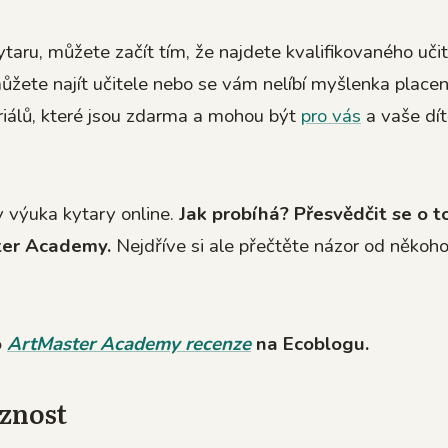
taru, můžete začít tím, že najdete kvalifikovaného učit
žete najít učitele nebo se vám nelíbí myšlenka placen
oriálů, které jsou zdarma a mohou být
pro vás
a vaše dí
y výuka kytary online.
Jak probíhá? Přesvědčit se o 
ster Academy.
Nejdříve si ale přečtěte názor od někoho
o
ArtMaster Academy recenze
na Ecoblogu.
aznost