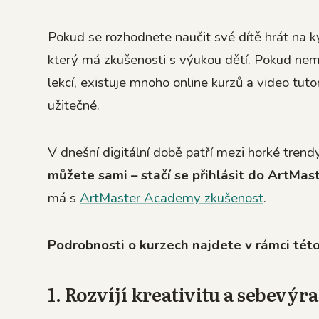
Pokud se rozhodnete naučit své dítě hrát na ky
který má zkušenosti s výukou dětí. Pokud nemů
lekcí, existuje mnoho online kurzů a video tut
užitečné.
V dnešní digitální době patří mezi horké trend
můžete sami – stačí se přihlásit do ArtMa
má s
ArtMaster Academy zkušenost
.
Podrobnosti o kurzech najdete v rámci tét
1. Rozvíjí kreativitu a sebevýr