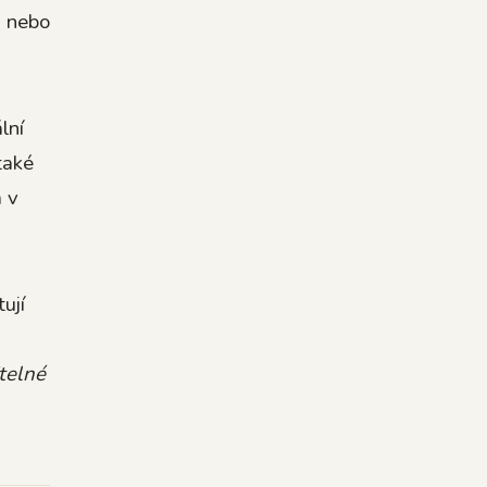
i nebo
lní
také
m v
ují
telné