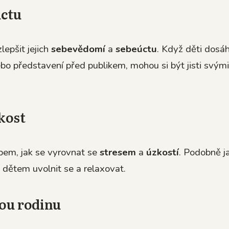
úctu
epšit jejich
sebevědomí
a
sebeúctu
. Když děti dosá
ebo představení před publikem, mohou si být jisti svými
kost
bem, jak se vyrovnat se
stresem
a
úzkostí
. Podobně j
dětem uvolnit se a relaxovat.
lou rodinu