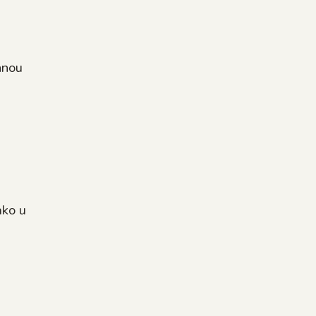
hnou
ako u