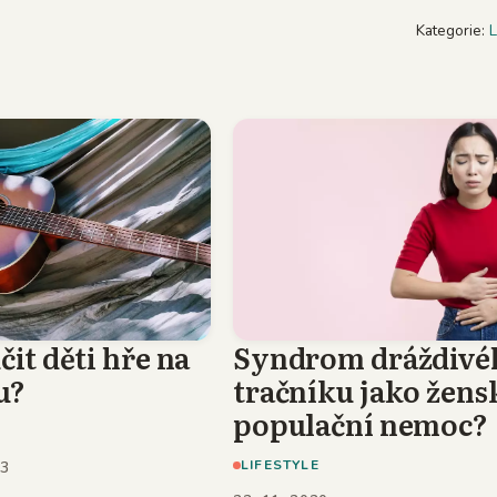
Kategorie:
L
čit děti hře na
Syndrom dráždivé
u?
tračníku jako žens
populační nemoc?
E
LIFESTYLE
23