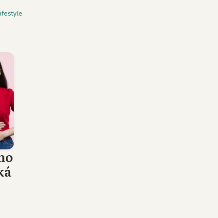
ifestyle
ho
ká