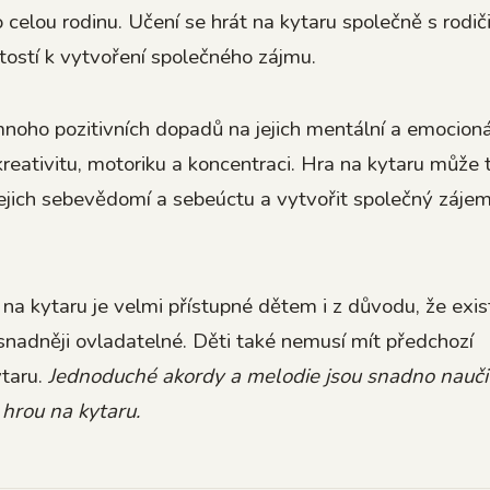
 celou rodinu. Učení se hrát na kytaru společně s rodič
tostí k vytvoření společného zájmu.
noho pozitivních dopadů na jejich mentální a emocioná
h kreativitu, motoriku a koncentraci. Hra na kytaru může 
jejich sebevědomí a sebeúctu a vytvořit společný záje
 na kytaru je velmi přístupné dětem i z důvodu, že exist
 snadněji ovladatelné. Děti také nemusí mít předchozí
ytaru.
Jednoduché akordy a melodie jsou snadno nauči
hrou na kytaru.